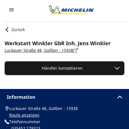
Go to page content
Go to page navigation
Zurück
Werkstatt Winkler GbR Inh. Jens Winkler
Luckauer Straße 48, Golßen - 15938
Händler kontaktieren
Information
Luckauer Straße 48, Golßen - 15938
Route anzeigen
Telefonnummer
035452 179323