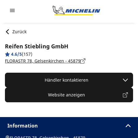
Go to page content
Go to page navigation
Zurück
Reifen Stiebling GmbH
4.6/5
(157)
FLORASTR 78, Gelsenkirchen - 45879
Händler kontaktieren
Website anzeigen
Information
FLORASTR 78, Gelsenkirchen - 45879