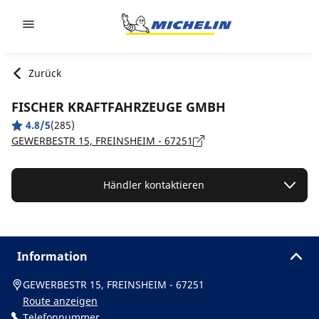
Go to page content
Go to page navigation
Zurück
FISCHER KRAFTFAHRZEUGE GMBH
4.8/5
(285)
GEWERBESTR 15, FREINSHEIM - 67251
Händler kontaktieren
Information
GEWERBESTR 15, FREINSHEIM - 67251
Route anzeigen
Telefonnummer