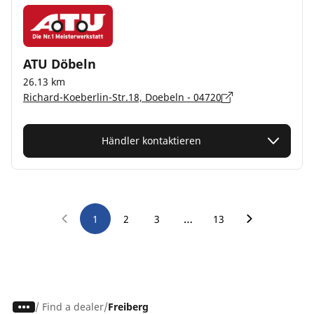
ATU Döbeln
26.13 km
Richard-Koeberlin-Str.18, Doebeln - 04720
Händler kontaktieren
…
1
2
3
13
/
Find a dealer
Freiberg