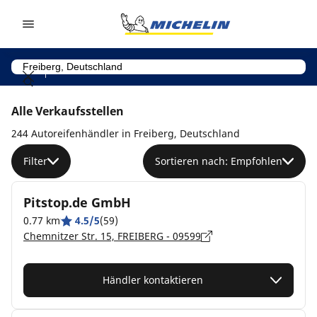
Go to page content
Go to page navigation
Alle Verkaufsstellen
244 Autoreifenhändler in Freiberg, Deutschland
Filter
Sortieren nach: Empfohlen
Pitstop.de GmbH
0.77 km
4.5/5
(59)
Chemnitzer Str. 15, FREIBERG - 09599
Händler kontaktieren