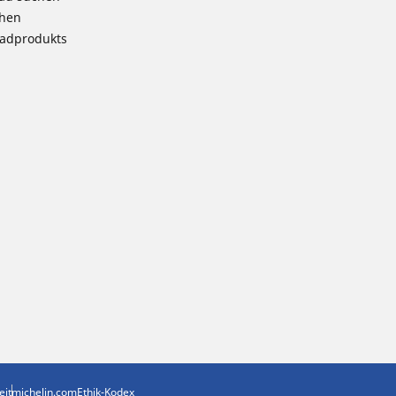
chen
radprodukts
eit
michelin.com
Ethik-Kodex