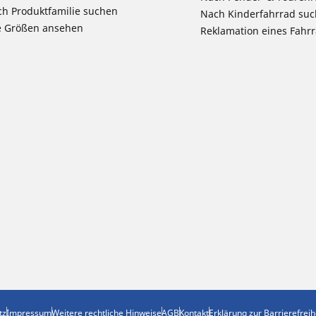
h Produktfamilie suchen
Nach Kinderfahrrad su
e Größen ansehen
Reklamation eines Fahr
tz
Impressum
Weitere rechtliche Hinweise
AGB
Kontakt
Erklärung zur Barrierefreih