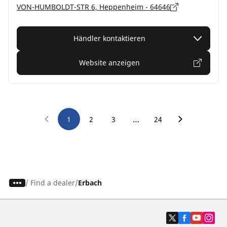
VON-HUMBOLDT-STR 6, Heppenheim - 64646
Händler kontaktieren
Website anzeigen
…
1
2
3
24
/
Find a dealer
Erbach