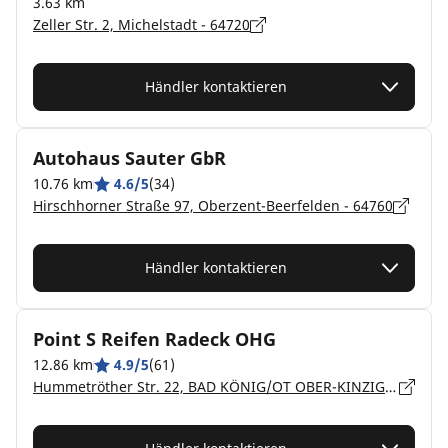
3.63 km
Zeller Str. 2, Michelstadt - 64720
Händler kontaktieren
Autohaus Sauter GbR
10.76 km
4.6/5
(34)
Hirschhorner Straße 97, Oberzent-Beerfelden - 64760
Händler kontaktieren
Point S Reifen Radeck OHG
12.86 km
4.9/5
(61)
Hummetröther Str. 22, BAD KÖNIG/OT OBER-KINZIG - 64732