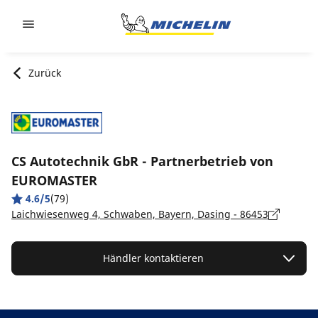
Go to page content
Go to page navigation
Zurück
CS Autotechnik GbR - Partnerbetrieb von
EUROMASTER
4.6/5
(79)
Laichwiesenweg 4, Schwaben, Bayern, Dasing - 86453
Händler kontaktieren