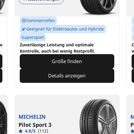
Sommerreifen
Geeignet für Elektroautos und Hybride
Supersport
le
Zuverlässige Leistung und optimale
O
Kontrolle, auch bei wenig Restprofil.
w
Größe finden
Details anzeigen
MICHELIN
M
Pilot Sport 3
P
4.8/5
(112)