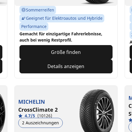
Sommerreifen
Geeignet für Elektroautos und Hybride
Performance
Gemacht für einzigartige Fahrerlebnisse,
auch bei wenig Restprofil.
A
Größe finden
Details anzeigen
M
MICHELIN
C
CrossClimate 2
S
4.7/5
(10126)
2 Auszeichnungen