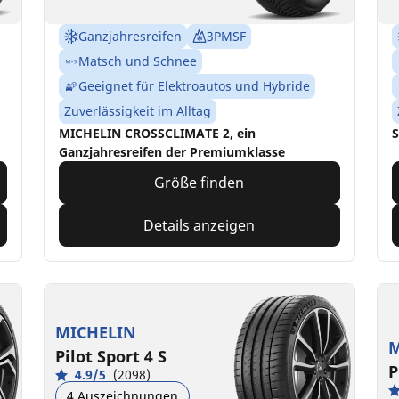
Ganzjahresreifen
3PMSF
Matsch und Schnee
Geeignet für Elektroautos und Hybride
Zuverlässigkeit im Alltag
MICHELIN CROSSCLIMATE 2, ein
S
Ganzjahresreifen der Premiumklasse
Größe finden
Details anzeigen
MICHELIN
M
Pilot Sport 4 S
P
4.9/5
(2098)
4 Auszeichnungen