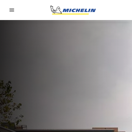
Go to page content
Go to page navigation