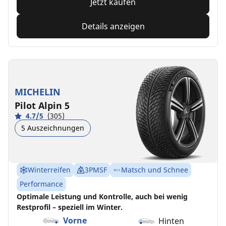
Jetzt kaufen
Details anzeigen
MICHELIN
Pilot Alpin 5
4.7/5
(305)
5 Auszeichnungen
Winterreifen
3PMSF
Matsch und Schnee
Performance
Optimale Leistung und Kontrolle, auch bei wenig
Restprofil – speziell im Winter.
Vorne
Hinten