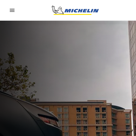
Go to page content
Go to page navigation