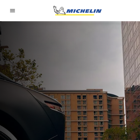
Go to page content
Go to page navigation