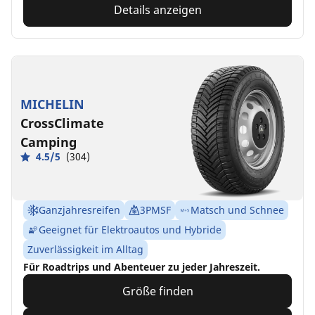
Details anzeigen
MICHELIN
CrossClimate
Camping
4.5/5
(304)
Ganzjahresreifen
3PMSF
Matsch und Schnee
Geeignet für Elektroautos und Hybride
Zuverlässigkeit im Alltag
Für Roadtrips und Abenteuer zu jeder Jahreszeit.
Größe finden