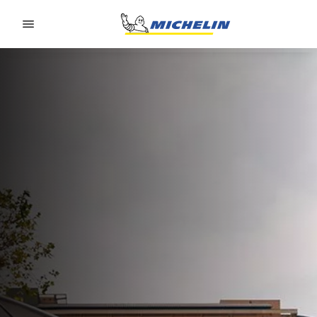
Go to page content
Go to page navigation