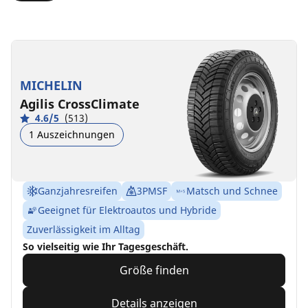
MICHELIN
Agilis CrossClimate
4.6/5
(513)
1 Auszeichnungen
Ganzjahresreifen
3PMSF
Matsch und Schnee
Geeignet für Elektroautos und Hybride
Zuverlässigkeit im Alltag
So vielseitig wie Ihr Tagesgeschäft.
Größe finden
Details anzeigen