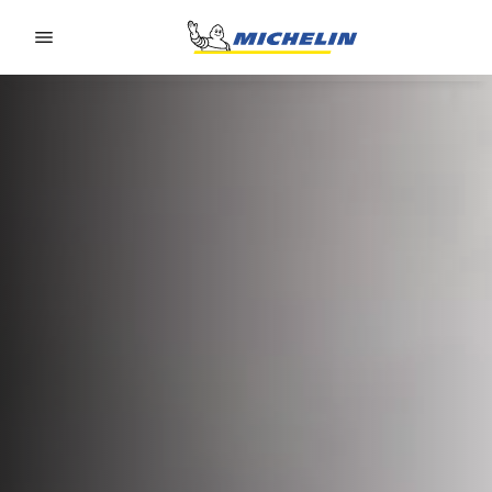
Go to page content
Go to page navigation