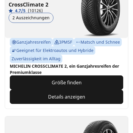
CrossClimate 2
4.7/5
(10126)
2 Auszeichnungen
Ganzjahresreifen
3PMSF
Matsch und Schnee
Geeignet für Elektroautos und Hybride
Zuverlässigkeit im Alltag
MICHELIN CROSSCLIMATE 2, ein Ganzjahresreifen der
Premiumklasse
Größe finden
Details anzeigen