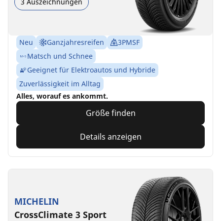
3 Auszeichnungen
Neu
Ganzjahresreifen
3PMSF
Matsch und Schnee
Geeignet für Elektroautos und Hybride
Zuverlässigkeit im Alltag
Alles, worauf es ankommt.
Größe finden
Details anzeigen
MICHELIN
CrossClimate 3 Sport