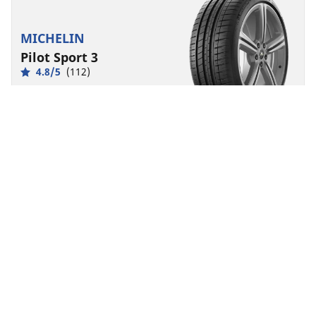
MICHELIN
Pilot Sport 3
4.8/5
(112)
Sommerreifen
Geeignet für Elektroautos und Hybride
Performance
Überzeugende Leistung für hohen Fahrkomfort mit
unserem Premium-Reifen für den Sommer.
Größe finden
Details anzeigen