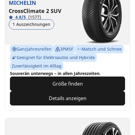
MICHELIN
CrossClimate 2 SUV
4.8/5
(1577)
1 Auszeichnungen
Ganzjahresreifen
3PMSF
Matsch und Schnee
Geeignet für Elektroautos und Hybride
Zuverlässigkeit im Alltag
Souverän unterwegs – in allen Jahreszeiten.
Größe finden
Details anzeigen