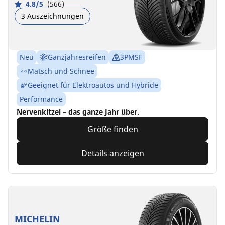
4.8/5
(566)
3 Auszeichnungen
Neu
Ganzjahresreifen
3PMSF
Matsch und Schnee
Geeignet für Elektroautos und Hybride
Performance
Nervenkitzel – das ganze Jahr über.
Größe finden
Details anzeigen
MICHELIN