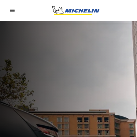
Go to page content
Go to page navigation