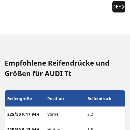
DEF
Empfohlene Reifendrücke und
Größen für AUDI Tt
Reifengröße
Position
Reifendruck
225/50 R 17 94H
Vorne
2.2
225/50 R 17 94H
Hinten
1.8