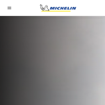
Go to page content
Go to page navigation