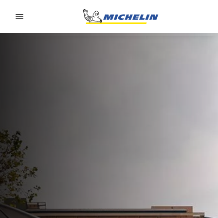
Go to page content
Go to page navigation