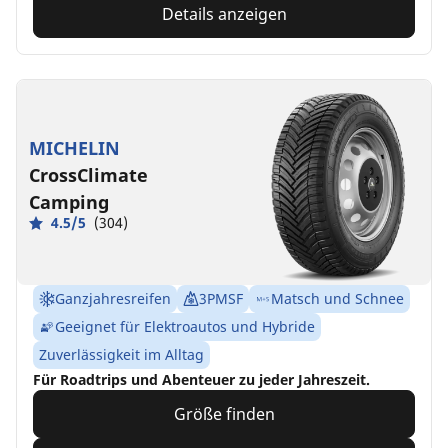
Details anzeigen
MICHELIN
CrossClimate
Camping
4.5/5
(304)
Ganzjahresreifen
3PMSF
Matsch und Schnee
Geeignet für Elektroautos und Hybride
Zuverlässigkeit im Alltag
Für Roadtrips und Abenteuer zu jeder Jahreszeit.
Größe finden