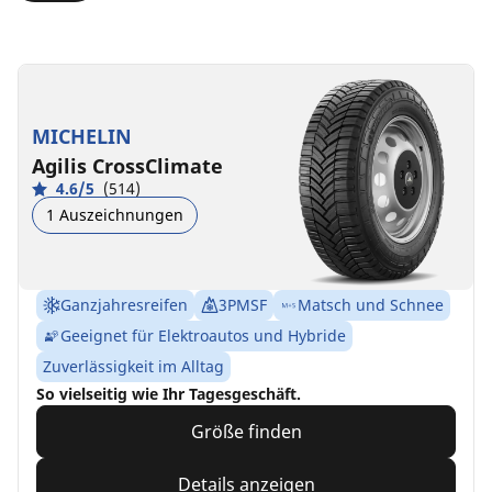
MICHELIN
Agilis CrossClimate
4.6/5
(514)
1 Auszeichnungen
Ganzjahresreifen
3PMSF
Matsch und Schnee
Geeignet für Elektroautos und Hybride
Zuverlässigkeit im Alltag
So vielseitig wie Ihr Tagesgeschäft.
Größe finden
Details anzeigen