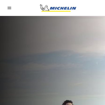
Go to page content
Go to page navigation