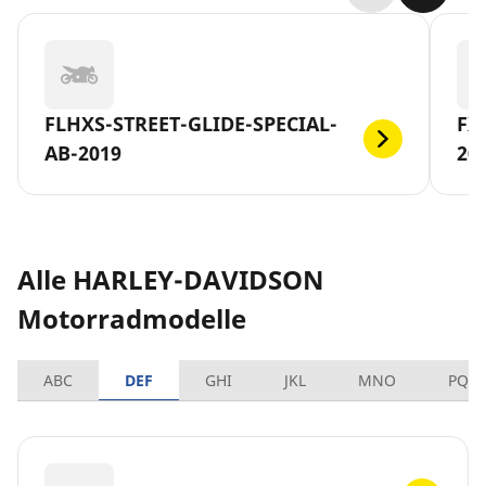
FLHXS-STREET-GLIDE-SPECIAL-
FX
AB-2019
20
Alle HARLEY-DAVIDSON
Motorradmodelle
ABC
DEF
GHI
JKL
MNO
PQR