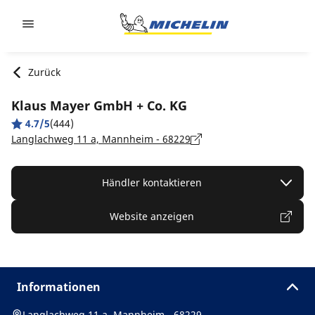
Go to page content
Go to page navigation
Zurück
Klaus Mayer GmbH + Co. KG
4.7/5
(444)
Langlachweg 11 a, Mannheim - 68229
Händler kontaktieren
Website anzeigen
Informationen
Langlachweg 11 a, Mannheim - 68229