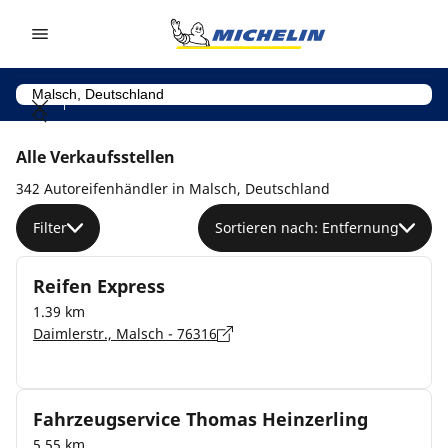
Go to page content
Go to page navigation
Alle Verkaufsstellen
342 Autoreifenhändler in Malsch, Deutschland
Filter
Sortieren nach: Entfernung
Reifen Express
1.39 km
Daimlerstr., Malsch - 76316
Fahrzeugservice Thomas Heinzerling
5.55 km