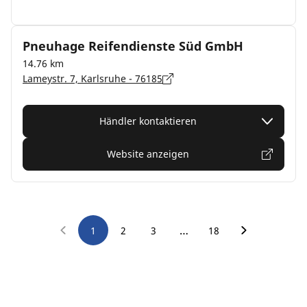
Pneuhage Reifendienste Süd GmbH
14.76 km
Lameystr. 7, Karlsruhe - 76185
Händler kontaktieren
Website anzeigen
…
1
2
3
18