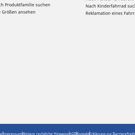
h Produktfamilie suchen
Nach Kinderfahrrad su
e Größen ansehen
Reklamation eines Fahr
tz
Impressum
Weitere rechtliche Hinweise
AGB
Kontakt
Erklärung zur Barrierefreih