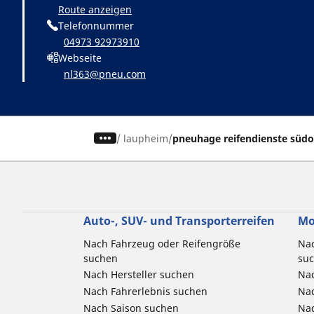
Route anzeigen
Telefonnummer
04973 92973910
Webseite
nl363@pneu.com
/
laupheim
pneuhage reifendienste süd
Auto-, SUV- und Transporterreifen
Mo
Nach Fahrzeug oder Reifengröße
Nac
suchen
su
Nach Hersteller suchen
Nac
Nach Fahrerlebnis suchen
Nac
Nach Saison suchen
Na