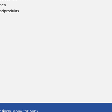
chen
radprodukts
eit
michelin.com
Ethik-Kodex