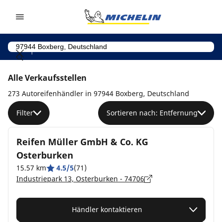
Go to page content
Go to page navigation
Alle Verkaufsstellen
273 Autoreifenhändler in 97944 Boxberg, Deutschland
Filter
Sortieren nach: Entfernung
Reifen Müller GmbH & Co. KG
Osterburken
15.57 km
4.5/5
(71)
Industriepark 13, Osterburken - 74706
Händler kontaktieren