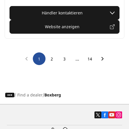
Händler kontaktieren
Website anzeigen
…
1
2
3
14
/
Find a dealer
Boxberg