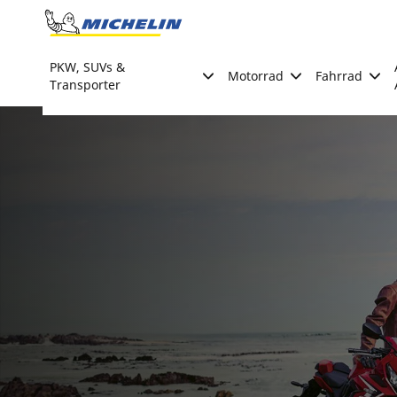
Go to page content
Go to page navigation
PKW, SUVs &
Motorrad
Fahrrad
Transporter