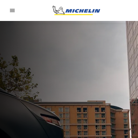
Go to page content
Go to page navigation