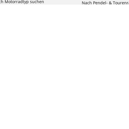
ch Motorradtyp suchen
Nach Pendel- & Touren
h Produktfamilie suchen
Nach Kinderfahrrad su
e Größen ansehen
Reklamation eines Fahr
Deine Konfigurat
Bit