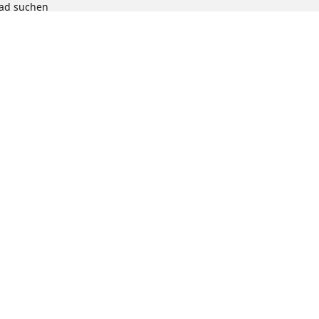
rad suchen
chen
radprodukts
ion
te auswählen: