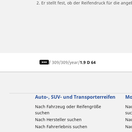
2. Er stellt fest, ob der Reifendruck für die a
/
309
309
year
1.9 D 64
Auto-, SUV- und Transporterreifen
Mo
Nach Fahrzeug oder Reifengröße
Nac
suchen
su
Nach Hersteller suchen
Nac
Nach Fahrerlebnis suchen
Nac