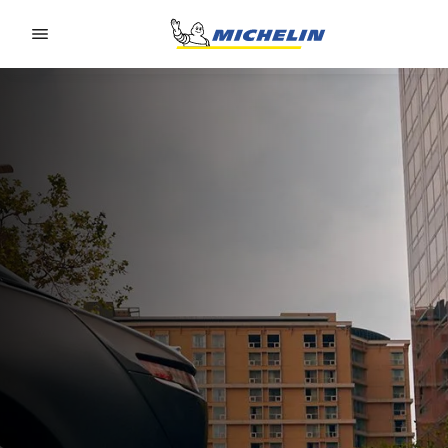
Go to page content
Go to page navigation