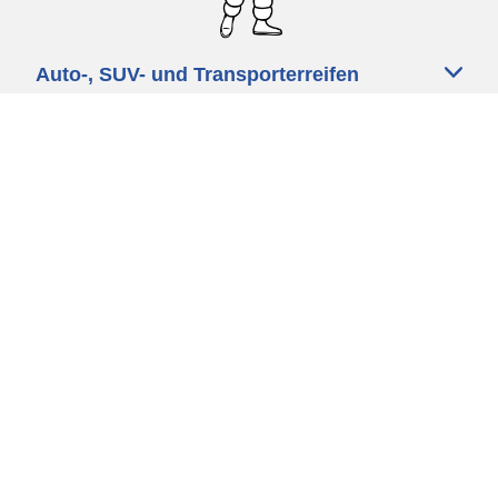
Auto-, SUV- und Transporterreifen
Motorrad und Rollerreifen
Fahrradreifen
Händler
Unsere Experten stehen Ihnen zur
Verfügung
Cookie Richtlinie
Datenschutz
Impressum