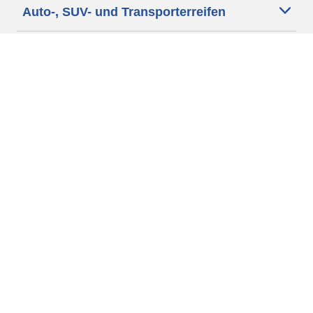
Auto-, SUV- und Transporterreifen
Motorrad und Rollerreifen
Fahrradreifen
Händler
Unsere Experten stehen Ihnen zur
Verfügung
Cookie Richtlinie
Datenschutz
Impressum
Weitere rechtliche Hinweise
AGB