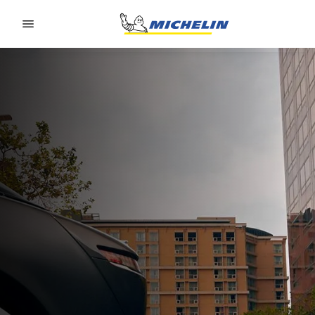
Go to page content
Go to page navigation