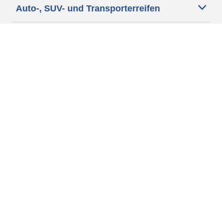
Auto-, SUV- und Transporterreifen
Motorrad und Rollerreifen
Fahrradreifen
Händler
Unsere Experten stehen Ihnen zur
Verfügung
Cookie Richtlinie
Datenschutz
Impressum
Weitere rechtliche Hinweise
AGB