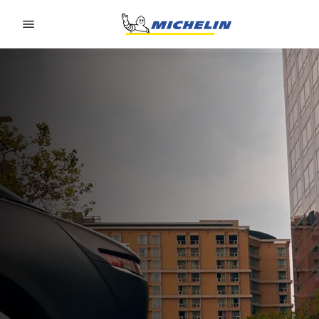
Go to page content
Go to page navigation