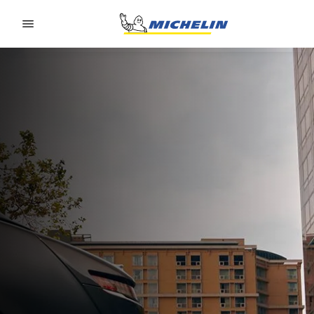
Go to page content
Go to page navigation