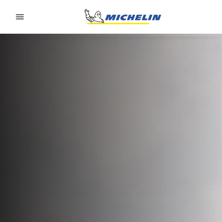
Go to page content
Go to page navigation