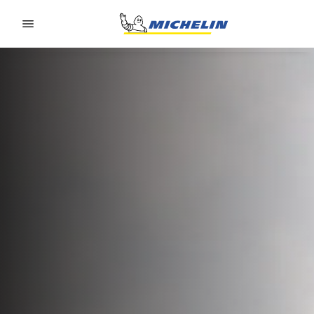
Go to page content
Go to page navigation