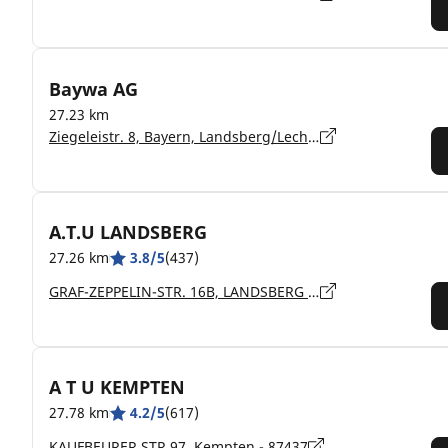
Baywa AG
27.23 km
Ziegeleistr. 8, Bayern, Landsberg/Lech - 86899
A.T.U LANDSBERG
27.26 km
3.8/5
(437)
GRAF-ZEPPELIN-STR. 16B, LANDSBERG AM LECH - 86899
A T U KEMPTEN
27.78 km
4.2/5
(617)
KAUFBEURER STR 97, Kempten - 87437