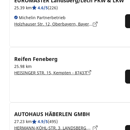
EUROMASTER Landsberg/Lech PKW & LKW
25.39 km
4.6/5
(226)
Michelin Partnerbetrieb
Holzhauser Str. 12, Oberbayern, Bayern, Landsberg/Lech - 86899
Reifen Feneberg
25.98 km
HEISINGER STR. 15, Kempten - 87437
AUTOHAUS HÄBERLEN GMBH
27.23 km
4.9/5
(495)
HERMANN-KÖHL-STR. 3, LANDSBERG AM LECH - 86899