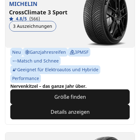
MICHELIN
CrossClimate 3 Sport
4.8/5
(566)
3 Auszeichnungen
Neu
Ganzjahresreifen
3PMSF
Matsch und Schnee
Geeignet für Elektroautos und Hybride
Performance
Nervenkitzel – das ganze Jahr über.
Größe finden
Details anzeigen