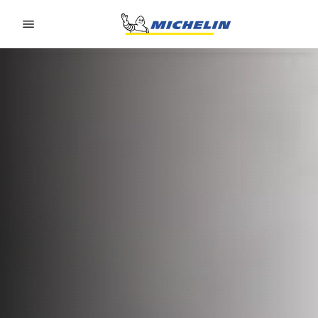
Go to page content
Go to page navigation