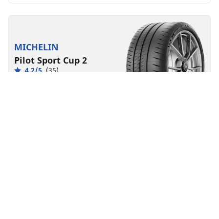
MICHELIN
Pilot Sport Cup 2
4.2/5
(35)
1 Auszeichnungen
Sommerreifen
Geeignet für Elektroautos und Hybride
Supersport
Außergewöhnliche Performance, auch bei wenig
Restprofil.
Größe finden
Details anzeigen