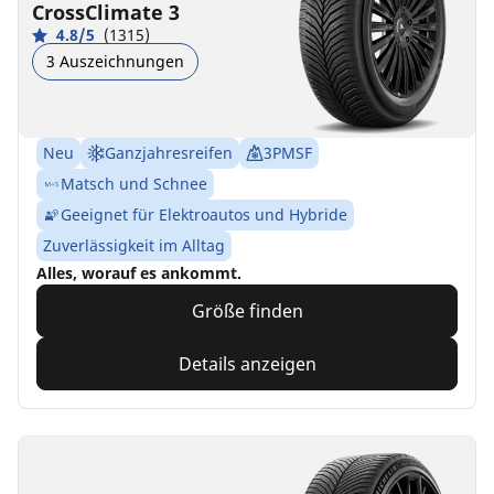
CrossClimate 3
4.8/5
(1315)
3 Auszeichnungen
Neu
Ganzjahresreifen
3PMSF
Matsch und Schnee
Geeignet für Elektroautos und Hybride
Zuverlässigkeit im Alltag
Alles, worauf es ankommt.
Größe finden
Details anzeigen