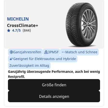
MICHELIN
CrossClimate+
4.7/5
(844)
Ganzjahresreifen
3PMSF
Matsch und Schnee
Geeignet für Elektroautos und Hybride
Zuverlässigkeit im Alltag
Ganzjährig überzeugende Performance, auch bei wenig
Restprofil.
Größe finden
Details anzeigen