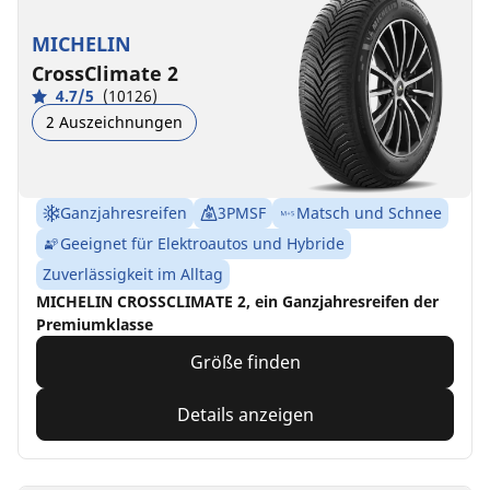
MICHELIN
CrossClimate 2
4.7/5
(10126)
2 Auszeichnungen
Ganzjahresreifen
3PMSF
Matsch und Schnee
Geeignet für Elektroautos und Hybride
Zuverlässigkeit im Alltag
MICHELIN CROSSCLIMATE 2, ein Ganzjahresreifen der
Premiumklasse
Größe finden
Details anzeigen