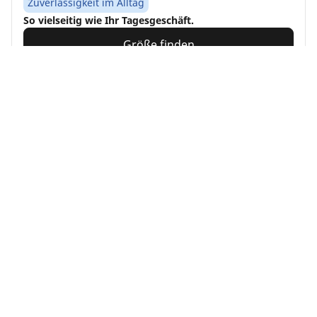
Zuverlässigkeit im Alltag
So vielseitig wie Ihr Tagesgeschäft.
Größe finden
Details anzeigen
MICHELIN
Alpin 7
4.7/5
(501)
4 Auszeichnungen
Winterreifen
3PMSF
Matsch und Schnee
Geeignet für Elektroautos und Hybride