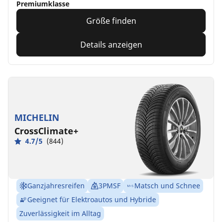
Premiumklasse
Größe finden
Details anzeigen
MICHELIN
CrossClimate+
4.7/5
(844)
Ganzjahresreifen
3PMSF
Matsch und Schnee
Geeignet für Elektroautos und Hybride
Zuverlässigkeit im Alltag