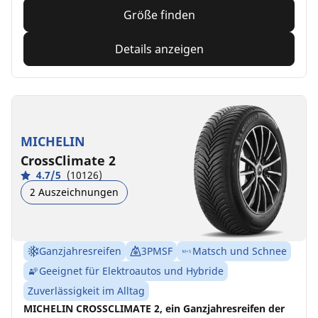
Größe finden
Details anzeigen
MICHELIN
CrossClimate 2
4.7/5
(10126)
2 Auszeichnungen
Ganzjahresreifen
3PMSF
Matsch und Schnee
Geeignet für Elektroautos und Hybride
Zuverlässigkeit im Alltag
MICHELIN CROSSCLIMATE 2, ein Ganzjahresreifen der