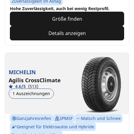
Zuverlässigkeit im Alltag
Hohe Zuverlässigkeit, auch bei wenig Restprofil.
Größe finden
Details anzeigen
MICHELIN
Agilis CrossClimate
4.6/5
(513)
1 Auszeichnungen
Ganzjahresreifen
3PMSF
Matsch und Schnee
Geeignet für Elektroautos und Hybride