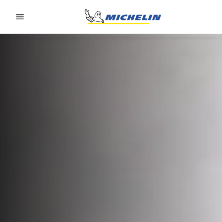
Go to page content
Go to page navigation