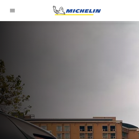
Go to page content
Go to page navigation