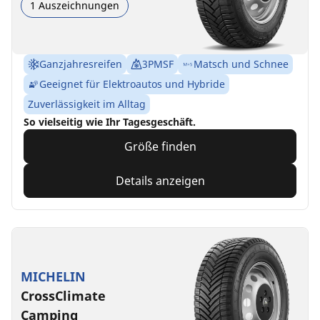
1 Auszeichnungen
Ganzjahresreifen
3PMSF
Matsch und Schnee
Geeignet für Elektroautos und Hybride
Zuverlässigkeit im Alltag
So vielseitig wie Ihr Tagesgeschäft.
Größe finden
Details anzeigen
MICHELIN
CrossClimate
Camping