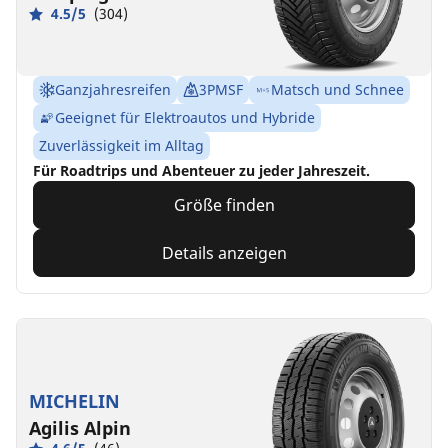
4.5/5
(304)
Ganzjahresreifen
3PMSF
Matsch und Schnee
Geeignet für Elektroautos und Hybride
Zuverlässigkeit im Alltag
Für Roadtrips und Abenteuer zu jeder Jahreszeit.
Größe finden
Details anzeigen
MICHELIN
Agilis Alpin