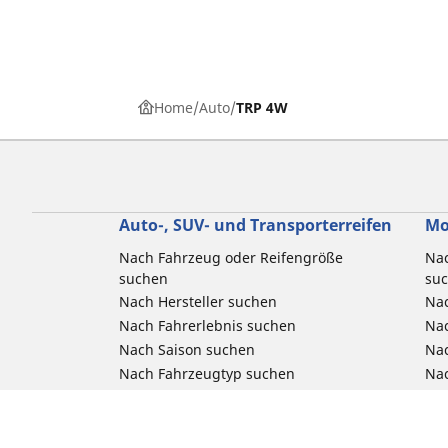
Home
Auto
TRP 4W
Auto-, SUV- und Transporterreifen
Mo
Nach Fahrzeug oder Reifengröße
Nac
suchen
su
Nach Hersteller suchen
Nac
Nach Fahrerlebnis suchen
Nac
Nach Saison suchen
Na
Nach Fahrzeugtyp suchen
Nac
Nach Produktfamilie suchen
All
Alle Größen ansehen
Reifenfreigabe Pkw, SUV & 4x4