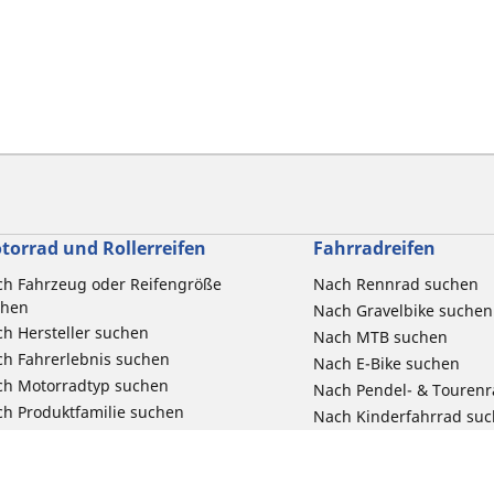
torrad und Rollerreifen
Fahrradreifen
h Fahrzeug oder Reifengröße
Nach Rennrad suchen
chen
Nach Gravelbike suchen
h Hersteller suchen
Nach MTB suchen
h Fahrerlebnis suchen
Nach E-Bike suchen
ch Motorradtyp suchen
Nach Pendel- & Touren
h Produktfamilie suchen
Nach Kinderfahrrad su
e Größen ansehen
Reklamation eines Fahr