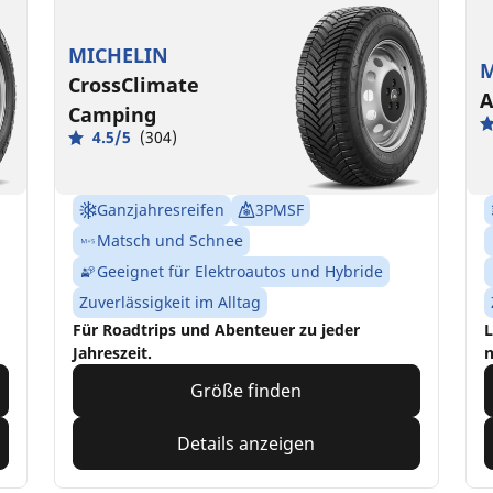
MICHELIN
M
CrossClimate
A
Camping
4.5/5
(304)
Ganzjahresreifen
3PMSF
Matsch und Schnee
Geeignet für Elektroautos und Hybride
Zuverlässigkeit im Alltag
Für Roadtrips und Abenteuer zu jeder
L
Jahreszeit.
n
Größe finden
Details anzeigen