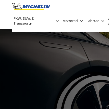
Go to page content
Go to page navigation
PKW, SUVs &
Motorrad
Fahrrad
Transporter