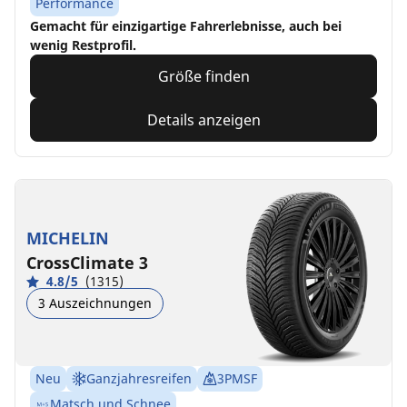
Performance
Gemacht für einzigartige Fahrerlebnisse, auch bei
wenig Restprofil.
Größe finden
Details anzeigen
MICHELIN
CrossClimate 3
4.8/5
(1315)
3 Auszeichnungen
Neu
Ganzjahresreifen
3PMSF
Matsch und Schnee