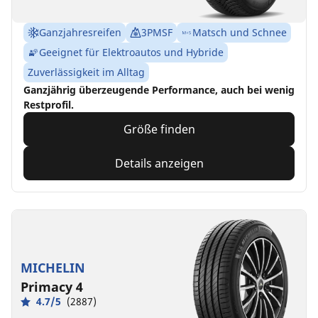
Ganzjahresreifen
3PMSF
Matsch und Schnee
Geeignet für Elektroautos und Hybride
Zuverlässigkeit im Alltag
Ganzjährig überzeugende Performance, auch bei wenig
Restprofil.
Größe finden
Details anzeigen
MICHELIN
Primacy 4
4.7/5
(2887)