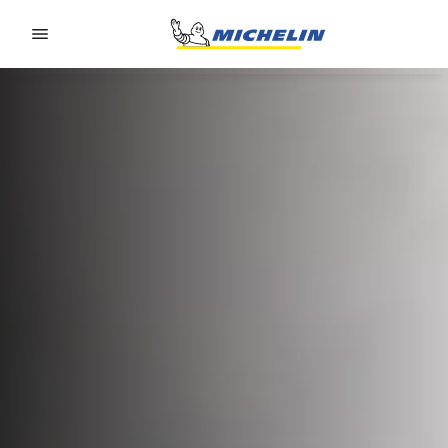
Go to page content
Go to page navigation