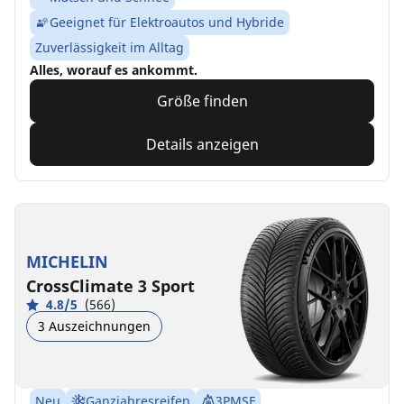
Geeignet für Elektroautos und Hybride
Zuverlässigkeit im Alltag
Alles, worauf es ankommt.
Größe finden
Details anzeigen
MICHELIN
CrossClimate 3 Sport
4.8/5
(566)
3 Auszeichnungen
Neu
Ganzjahresreifen
3PMSF