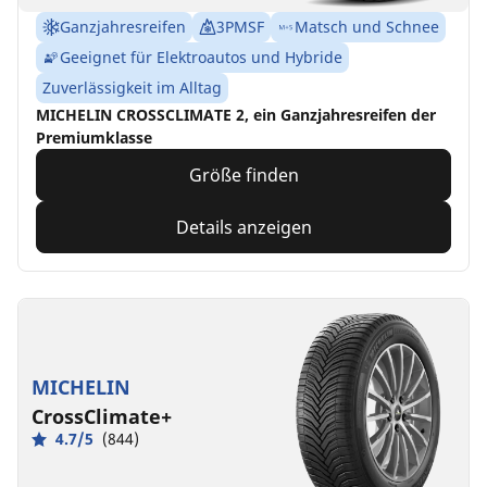
Ganzjahresreifen
3PMSF
Matsch und Schnee
Geeignet für Elektroautos und Hybride
Zuverlässigkeit im Alltag
MICHELIN CROSSCLIMATE 2, ein Ganzjahresreifen der
Premiumklasse
Größe finden
Details anzeigen
MICHELIN
CrossClimate+
4.7/5
(844)