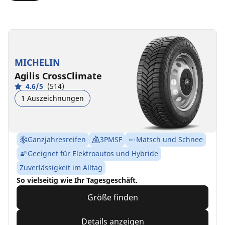
MICHELIN
Agilis CrossClimate
4.6/5
(514)
1 Auszeichnungen
Ganzjahresreifen
3PMSF
Matsch und Schnee
Geeignet für Elektroautos und Hybride
Zuverlässigkeit im Alltag
So vielseitig wie Ihr Tagesgeschäft.
Größe finden
Details anzeigen