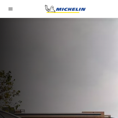
Go to page content
Go to page navigation