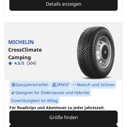
Details anzeigen
MICHELIN
CrossClimate
Camping
4.5/5
(304)
Ganzjahresreifen
3PMSF
Matsch und Schnee
Geeignet für Elektroautos und Hybride
Zuverlässigkeit im Alltag
Für Roadtrips und Abenteuer zu jeder Jahreszeit.
Größe finden