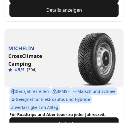
Details anzeigen
MICHELIN
CrossClimate
Camping
4.5/5
(304)
Ganzjahresreifen
3PMSF
Matsch und Schnee
Geeignet für Elektroautos und Hybride
Zuverlässigkeit im Alltag
Für Roadtrips und Abenteuer zu jeder Jahreszeit.
Größe finden