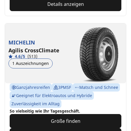
Details anzeigen
MICHELIN
Agilis CrossClimate
4.6/5
(513)
1 Auszeichnungen
Ganzjahresreifen
3PMSF
Matsch und Schnee
Geeignet für Elektroautos und Hybride
Zuverlässigkeit im Alltag
So vielseitig wie Ihr Tagesgeschäft.
Größe finden