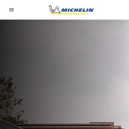
Go to page content
Go to page navigation