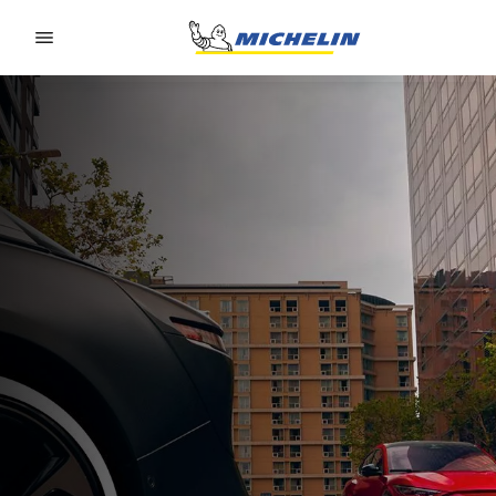
Go to page content
Go to page navigation