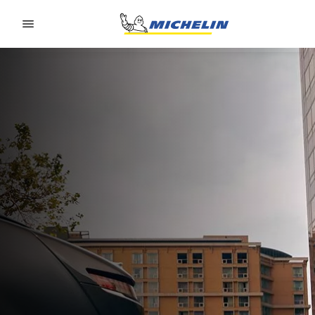
Go to page content
Go to page navigation