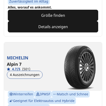
Zuverlässigkeit im Alltag
Alles, worauf es ankommt.
Größe finden
Details anzeigen
MICHELIN
Alpin 7
4.7/5
(501)
4 Auszeichnungen
Winterreifen
3PMSF
Matsch und Schnee
Geeignet für Elektroautos und Hybride