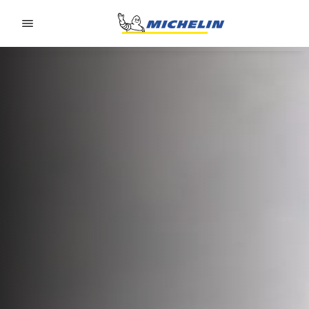
Go to page content
Go to page navigation