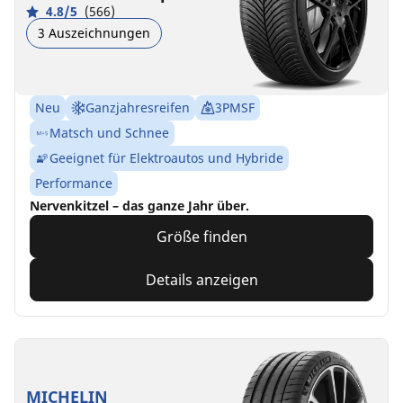
4.8/5
(566)
3 Auszeichnungen
Neu
Ganzjahresreifen
3PMSF
Matsch und Schnee
Geeignet für Elektroautos und Hybride
Performance
Nervenkitzel – das ganze Jahr über.
Größe finden
Details anzeigen
MICHELIN