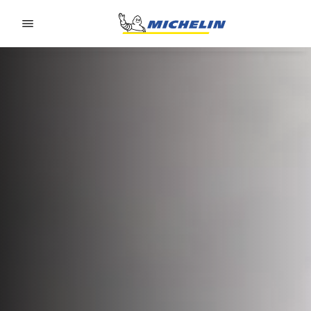
Go to page content
Go to page navigation