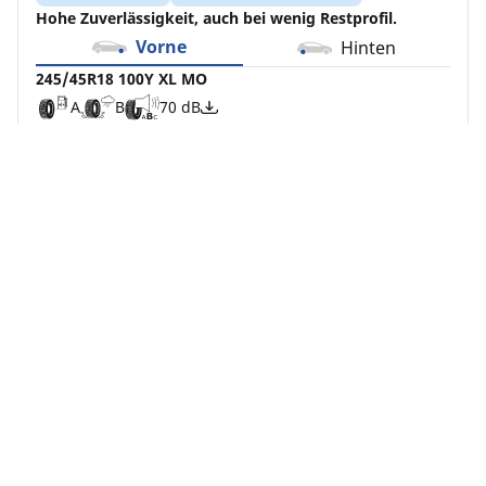
Hohe Zuverlässigkeit, auch bei wenig Restprofil.
Vorne
Hinten
245/45R18 100Y XL MO
A
B
70 dB
Reifen ohne OE-Markierung können auf deinem
Fahrzeug montiert werden – wir empfehlen
jedoch, alle vier Reifen gleichzeitig zu wechseln,
um eine gleichmäßige Leistung und
Fahrsicherheit zu gewährleisten.
Dieser Artikel entspricht nicht genau deiner Suche
Jetzt kaufen
Details anzeigen