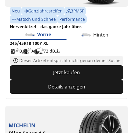
Neu
Ganzjahresreifen
3PMSF
Matsch und Schnee
Performance
Nervenkitzel – das ganze Jahr über.
Vorne
Hinten
245/45R18 100Y XL
B
A
72 dB
Dieser Artikel entspricht nicht genau deiner Suche
Jetzt kaufen
Details anzeigen
MICHELIN