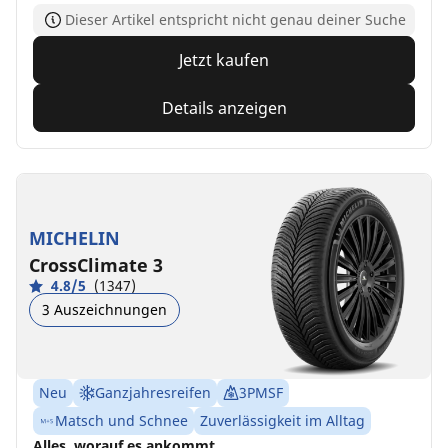
Dieser Artikel entspricht nicht genau deiner Suche
Jetzt kaufen
Details anzeigen
MICHELIN
CrossClimate 3
4.8/5
(1347)
3 Auszeichnungen
Neu
Ganzjahresreifen
3PMSF
Matsch und Schnee
Zuverlässigkeit im Alltag
Alles, worauf es ankommt.