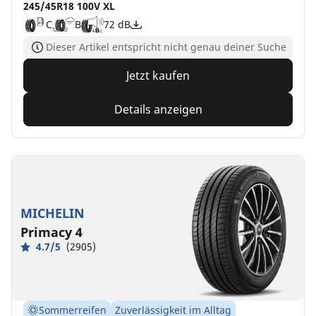
245/45R18 100V XL
C
B
72 dB
Dieser Artikel entspricht nicht genau deiner Suche
Jetzt kaufen
Details anzeigen
MICHELIN
Primacy 4
4.7/5
(2905)
Sommerreifen
Zuverlässigkeit im Alltag